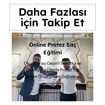
Daha Fazlası
için Takip Et
Online Protez Saç
Eğitimi
Uluslararası Geçerli Sertifika ve
Dilediğiniz Ülkede Protez Saç
Uzmanı Olma İmkanı Sağlıyoruz.
İncele