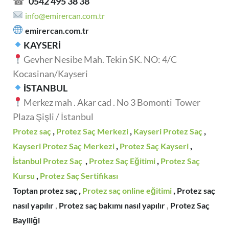
☎
0542 495 38 38
info@emirercan.com.tr
emirercan.com.tr
KAYSERİ
Gevher Nesibe Mah. Tekin SK. NO: 4/C
Kocasinan/Kayseri
İSTANBUL
Merkez mah . Akar cad . No 3 Bomonti Tower
Plaza Şişli / İstanbul
,
,
,
Protez saç
Protez Saç Merkezi
Kayseri Protez Saç
,
,
Kayseri Protez Saç Merkezi
Protez Saç Kayseri
,
,
İstanbul Protez Saç
Protez Saç Eğitimi
Protez Saç
,
Kursu
Protez Saç Sertifikası
,
,
Toptan protez saç
Protez saç online eğitimi
Protez saç
,
,
nasıl yapılır
Protez saç bakımı nasıl yapılır
Protez Saç
Bayiliği