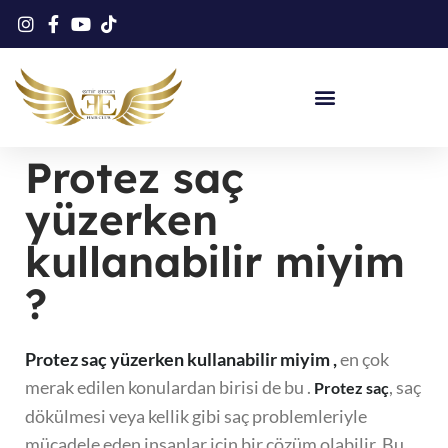
Protez Saç Eğitimi
Protez saç
yüzerken
kullanabilir miyim
?
Protez saç yüzerken kullanabilir miyim ,
en çok
merak edilen konulardan birisi de bu .
, saç
Protez saç
dökülmesi veya kellik gibi saç problemleriyle
mücadele eden insanlar için bir çözüm olabilir. Bu,