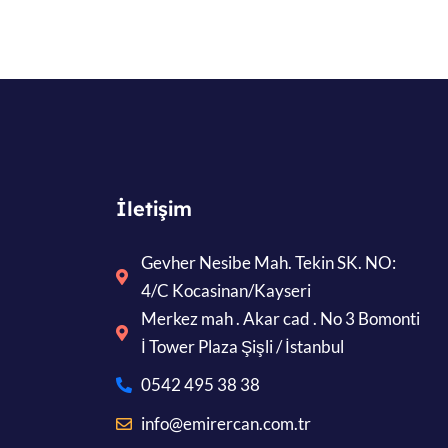
İletişim
Gevher Nesibe Mah. Tekin SK. NO:
4/C Kocasinan/Kayseri
Merkez mah . Akar cad . No 3 Bomonti
İ Tower Plaza Şişli / İstanbul
0542 495 38 38
info@emirercan.com.tr