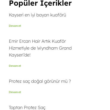
Popüler İçerikler
Kayseri en iyi bayan kuaförü
Devam et
Emir Ercan Hair Artık Kuaför
Hizmetiyle de Wyndham Grand
Kayseri’de!
Devam et
Protez saç doğal görünür mü ?
Devam et
Toptan Protez Saç