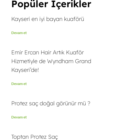
Popüler İçerikler
Kayseri en iyi bayan kuaförü
Devam et
Emir Ercan Hair Artık Kuaför
Hizmetiyle de Wyndham Grand
Kayseri’de!
Devam et
Protez saç doğal görünür mü ?
Devam et
Toptan Protez Saç