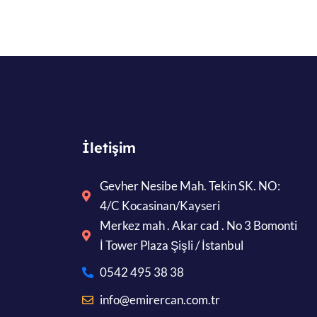
İletişim
Gevher Nesibe Mah. Tekin SK. NO:
4/C Kocasinan/Kayseri
Merkez mah . Akar cad . No 3 Bomonti
İ Tower Plaza Şişli / İstanbul
0542 495 38 38
info@emirercan.com.tr