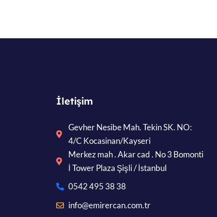
İletişim
Gevher Nesibe Mah. Tekin SK. NO:
4/C Kocasinan/Kayseri
Merkez mah . Akar cad . No 3 Bomonti
İ Tower Plaza Şişli / İstanbul
0542 495 38 38
info@emirercan.com.tr