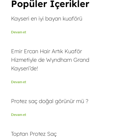
Popüler İçerikler
Kayseri en iyi bayan kuaförü
Devam et
Emir Ercan Hair Artık Kuaför
Hizmetiyle de Wyndham Grand
Kayseri’de!
Devam et
Protez saç doğal görünür mü ?
Devam et
Toptan Protez Saç