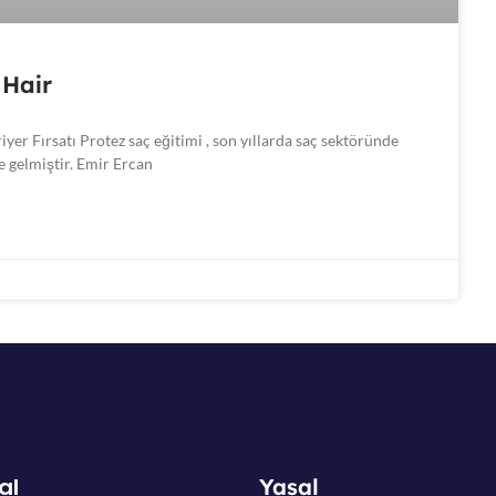
 Hair
yer Fırsatı Protez saç eğitimi , son yıllarda saç sektöründe
e gelmiştir. Emir Ercan
al
Yasal