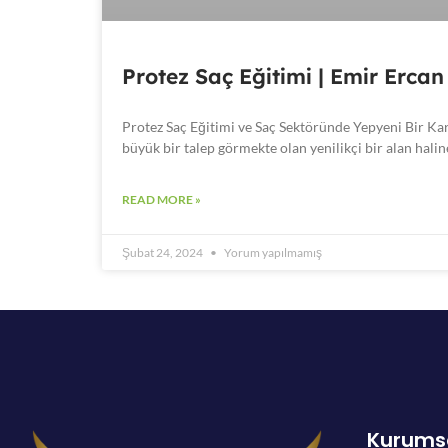
Protez Saç Eğitimi | Emir Ercan
Protez Saç Eğitimi ve Saç Sektöründe Yepyeni Bir Kari
büyük bir talep görmekte olan yenilikçi bir alan halin
READ MORE »
Şubat 24, 2024
Yorum yapılmamış
Kurums