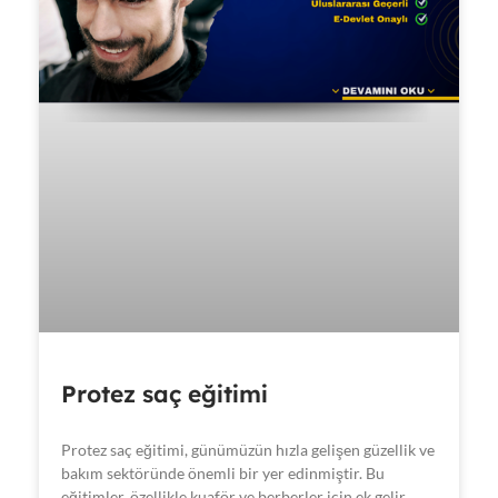
Protez saç eğitimi
Protez saç eğitimi, günümüzün hızla gelişen güzellik ve
bakım sektöründe önemli bir yer edinmiştir. Bu
eğitimler, özellikle kuaför ve berberler için ek gelir