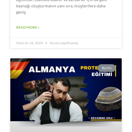
kaynağı oluşturmanın yanı sıra, müşterilere daha
geniş
READ MORE »
Haziran 18, 2024
Yorum yapılmamış
BLOG