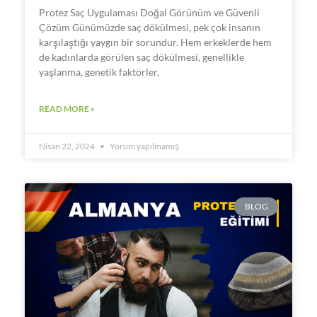
Protez Saç Uygulaması Doğal Görünüm ve Güvenli
Çözüm Günümüzde saç dökülmesi, pek çok insanın
karşılaştığı yaygın bir sorundur. Hem erkeklerde hem
de kadınlarda görülen saç dökülmesi, genellikle
yaşlanma, genetik faktörler,
READ MORE »
Nisan 22, 2024
Yorum yapılmamış
BLOG