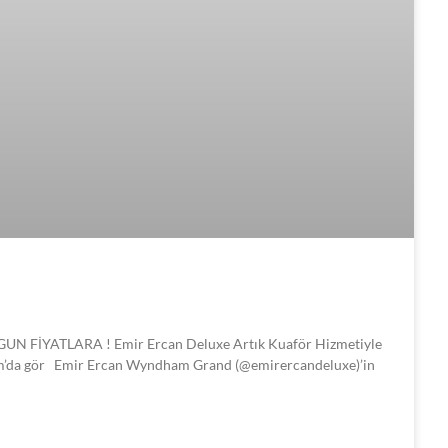
İYATLARA ! Emir Ercan Deluxe Artık Kuaför Hizmetiyle
m’da gör Emir Ercan Wyndham Grand (@emirercandeluxe)’in